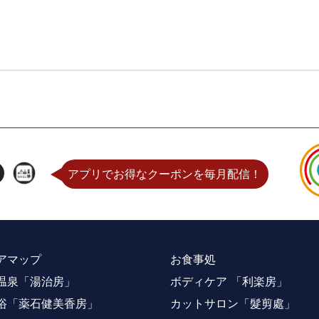
アプリでお得なクーポンを毎月配信！
アマップ
お食事処
温泉「湯治房」
ボディケア 「利楽房」
浴「薬石健美香房」
カットサロン「髮剪處」