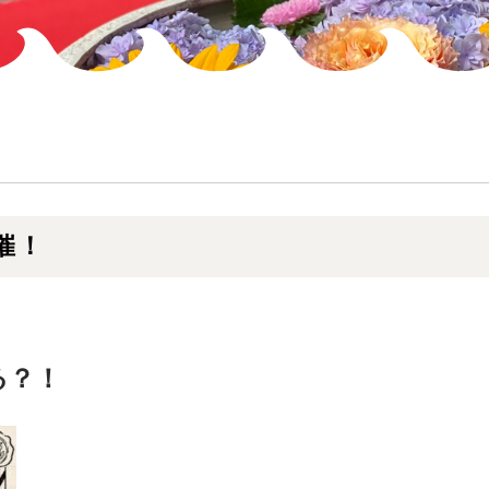
催！
る？！