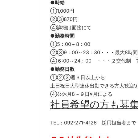
●
時給
①1,000円
②③870円
④詳細は面接にて
●勤務時間
①5：00～8：00
②③9：00～23：30・・・最大8時
④６:00～24：00 ・・・２交代制
●
勤務日数
①②③週３日以上から
土日祝日大型連休出勤できる方大歓迎\(^^
④公休月8～９日※月による
社員希望の方も募
TEL：092-271-4126 採用担当者まで