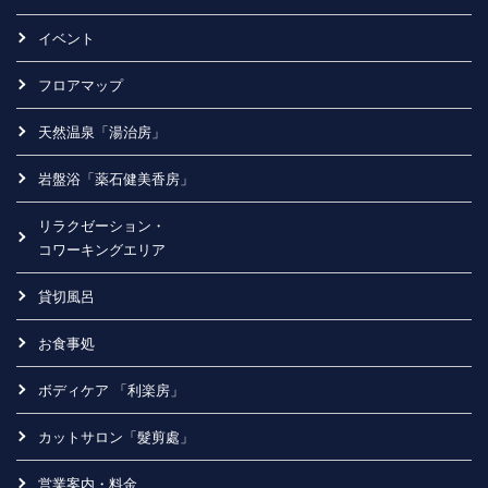
イベント
フロアマップ
天然温泉「湯治房」
岩盤浴「薬石健美香房」
リラクゼーション・
コワーキングエリア
貸切風呂
お食事処
ボディケア 「利楽房」
カットサロン「髮剪處」
営業案内・料金