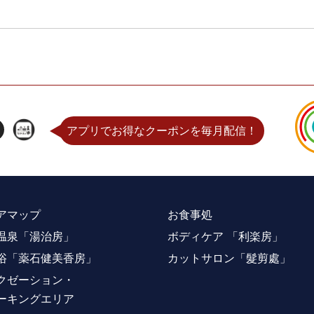
アプリでお得なクーポンを毎月配信！
アマップ
お食事処
温泉「湯治房」
ボディケア 「利楽房」
浴「薬石健美香房」
カットサロン「髮剪處」
クゼーション・
ーキングエリア