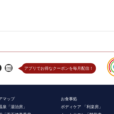
アプリでお得なクーポンを毎月配信！
アマップ
お食事処
温泉「湯治房」
ボディケア 「利楽房」