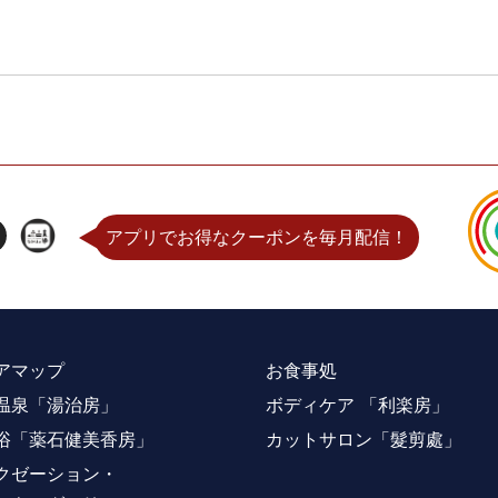
アプリでお得なクーポンを毎月配信！
アマップ
お食事処
温泉「湯治房」
ボディケア 「利楽房」
浴「薬石健美香房」
カットサロン「髮剪處」
クゼーション・