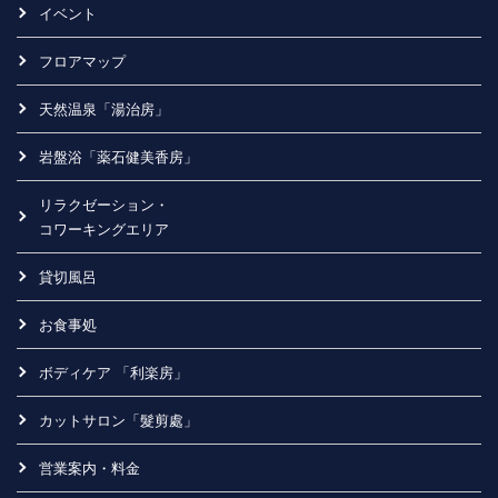
イベント
フロアマップ
天然温泉「湯治房」
岩盤浴「薬石健美香房」
リラクゼーション・
コワーキングエリア
貸切風呂
お食事処
ボディケア 「利楽房」
カットサロン「髮剪處」
営業案内・料金