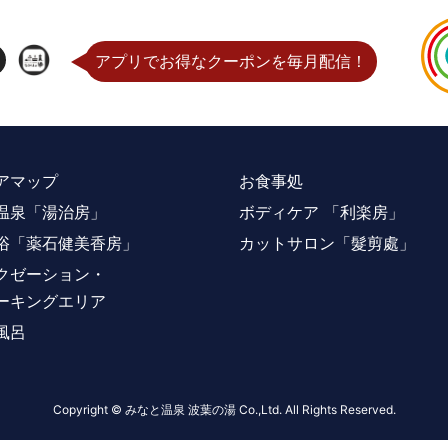
アプリでお得なクーポンを毎月配信！
アマップ
お食事処
温泉「湯治房」
ボディケア 「利楽房」
浴「薬石健美香房」
カットサロン「髮剪處」
クゼーション・
ーキングエリア
風呂
Copyright © みなと温泉 波葉の湯 Co.,Ltd. All Rights Reserved.