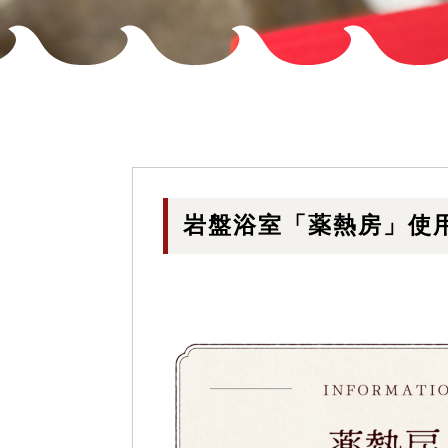
岩盤浴室「薬熱房」使