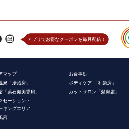
アプリでお得なクーポンを毎月配信！
アマップ
お食事処
温泉「湯治房」
ボディケア 「利楽房」
浴「薬石健美香房」
カットサロン「髮剪處」
クゼーション・
ーキングエリア
風呂