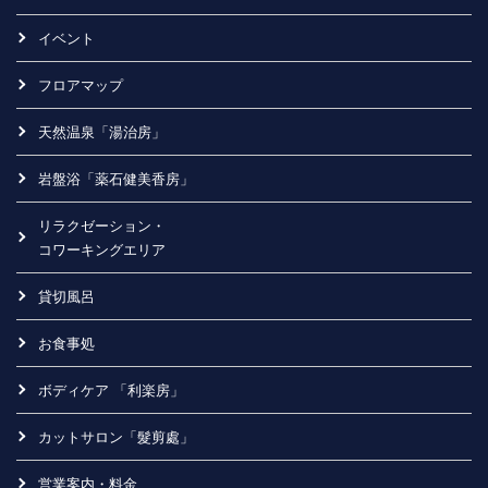
イベント
フロアマップ
天然温泉「湯治房」
岩盤浴「薬石健美香房」
リラクゼーション・
コワーキングエリア
貸切風呂
お食事処
ボディケア 「利楽房」
カットサロン「髮剪處」
営業案内・料金