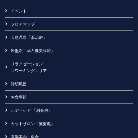
イベント
フロアマップ
天然温泉「湯治房」
岩盤浴「薬石健美香房」
リラクゼーション・
コワーキングエリア
貸切風呂
お食事処
ボディケア 「利楽房」
カットサロン「髮剪處」
営業案内・料金