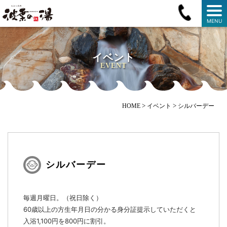
MENU
イベント
EVENT
>
>
HOME
イベント
シルバーデー
シルバーデー
毎週月曜日。（祝日除く）
60歳以上の方生年月日の分かる身分証提示していただくと
入浴1,100円を800円に割引。