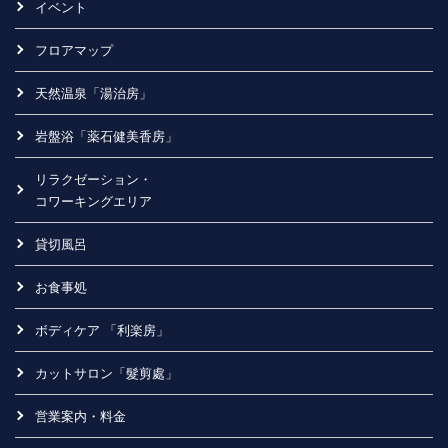
イベント
フロアマップ
天然温泉「湯治房」
岩盤浴「薬石健美香房」
リラクゼーション・
コワーキングエリア
貸切風呂
お食事処
ボディケア 「利楽房」
カットサロン「髮剪處」
営業案内・料金