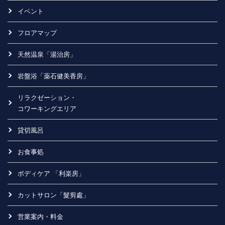
イベント
フロアマップ
天然温泉「湯治房」
岩盤浴「薬石健美香房」
リラクゼーション・
コワーキングエリア
貸切風呂
お食事処
ボディケア 「利楽房」
カットサロン「髮剪處」
営業案内・料金