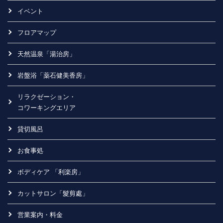
イベント
フロアマップ
天然温泉「湯治房」
岩盤浴「薬石健美香房」
リラクゼーション・
コワーキングエリア
貸切風呂
お食事処
ボディケア 「利楽房」
カットサロン「髮剪處」
営業案内・料金