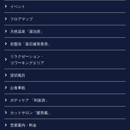
イベント
フロアマップ
天然温泉「湯治房」
岩盤浴「薬石健美香房」
リラクゼーション・
コワーキングエリア
貸切風呂
お食事処
ボディケア 「利楽房」
カットサロン「髮剪處」
営業案内・料金