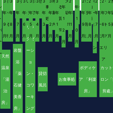
3
（動
3
3
お問い合わせ
3
3
3
3
3
用
3
ス・
2
2
間
ロン
2
ゼ
2
ン・
2
2
ン
事
る
年
年
ン
内・
年
いて
年
年
年
– 完了
年
年
年
年
案
年
駐車
年
年
「髮
_
年
ー
年
コワ
年
年
ト
処
質
1
ト
1
料金
9
る
8
7
6
5
4
3
2
内
1
場
11
9
設
剪
8
シ
7
ーキ
6
5
リラ
バ
問
2
0
月
所）
月
月
月
月
月
月
月
月
月
月
定
處」
月
ョ
月
ング
月
月
クゼ
ナ
月
月
ン
エリ
岩盤
ーシ
ー
天然
ア
浴
ョ
温泉
ボディケ
カット
「薬
ン・
貸切
「湯
お食事処
ア 「利楽
ロン「
石健
コワ
風呂
治
房」
剪處
美香
ーキ
房」
房」
ング