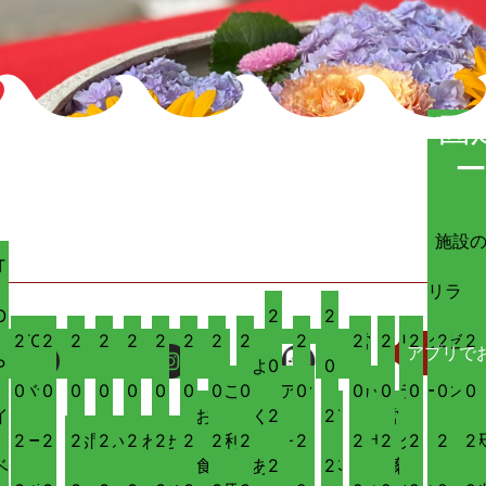
固
施設
T
リラ
O
2
2
2
TOP
2
2
2
2
2
2
2
2
2
2
営
2
リ
2
クゼ
2
2
アプリで
P
よ
0
0
0
バナ
0
0
0
0
0
0
0
ご
0
アク
0
0
業
カッ
0
ラ
0
ーシ
0
0
イ
お
く
2
2
イ
営業
2
ー
2
2
お問い合わせ
2
2
2
2
2
利
2
セ
2
2
時
トサ
2
ク
2
ョ
2
2
ベ
食
あ
2
2
ベ
案