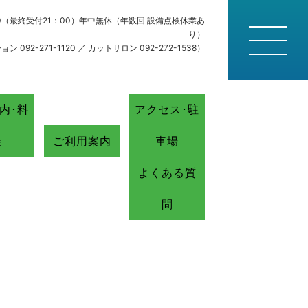
：30（最終受付21：00）年中無休（年数回 設備点検休業あ
り）
 092-271-1120 ／ カットサロン 092-272-1538）
内･料
アクセス･駐
金
ご利用案内
車場
よくある質
問