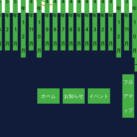
5
5
5
4
4
4
4
4
4
4
4
4
4
3
年
年
年
年
年
年
年
年
年
年
年
年
年
年
年
年
年
年
1
1
1
1
3
2
1
11
9
8
7
6
5
4
3
2
1
11
2
0
2
0
月
月
月
月
月
月
月
月
月
月
月
月
月
月
月
月
月
月
フロ
ホーム
お知らせ
イベント
アマ
ップ