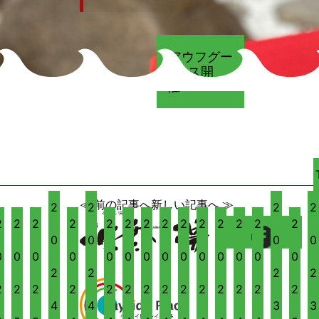
アウフグー
ス開
催！！！！！！
≪ 前の記事へ
新しい記事へ ≫
2
2
2
2
2
2
2
2
2
2
2
2
2
2
2
2
2
2
0
0
0
0
0
0
0
0
0
0
0
0
0
0
0
0
0
0
2
2
2
2
2
2
2
2
2
2
2
2
2
2
2
2
2
2
4
4
3
3