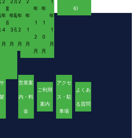
然
2
2
切
2
2
1
盤
年
年
6)
温
年
年
風
年
年
年
浴
1
1
泉
4
3
呂
2
1
1
2
0
月
月
月
月
月
月
月
サ
営業案
アクセ
ご利用
よくあ
髮
内・料
ス・駐
案内
る質問
」
金
車場