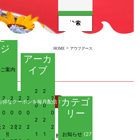
定ペ
ージ
>
HOME
アウフグース
アーカ
イブ
のご案内
2
2
2
2
2
2
2
カテゴ
お得なクーポンを毎月配信！
0
0
リー
0
0
0
0
0
2
2
天
2
2
貸
2
2
2
岩
1
1
お知らせ
(27